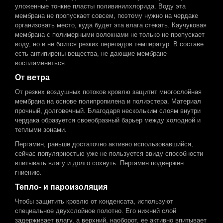
уложенные тонкие пласты поливинилхлорида. Воду эта
мембрана не пропускает совсем, поэтому нужно на чердаке
организовать место, куда будет эта влага стекать. Каучуковая
мембрана с полимерными волокнами не только не пропускает
воду, но и не боится резких перепадов температур. В составе
есть антипирены вещества, не дающие мембране
воспламениться.
От ветра
От резких воздушных потоков кровлю защитит многослойная
мембрана на основе полипропилена и полиэстера. Материал
прочный, долговечный. Благодаря нескольким слоям внутри
чердака образуется своеобразный барьер между холодной и
теплыми зонами.
Пергамин, раньше достаточно активно использовавшийся,
сейчас популярностью уже не пользуется ввиду способности
впитывать влагу и долго сохнуть. Пергамин подвержен
гниению.
Тепло- и пароизоляция
Чтобы защитить кровлю от конденсата, используют
специальное двухслойное полотно. Его нижний слой
задерживает влагу, а верхний, наоборот, ее активно впитывает