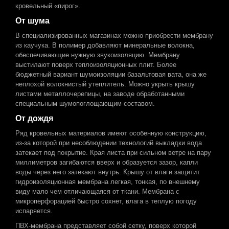
кровельный «пирог».
От шума
В специализированных магазинах можно приобрести мембрану
из каучука. В полимер добавляют минеральные волокна,
обеспечивающие нужную звукоизоляцию. Мембрану
выстилают поверх теплоизоляционных плит. Более
бюджетный вариант шумоизоляции базальтовая вата, она же
неплохой волокнистый утеплитель. Можно укрыть крышу
листами металлочерепицы, на заводе обработанными
специальным шумопоглощающим составом.
От дождя
Ряд кровельных материалов имеют особенную конструкцию,
из-за которой при несоблюдении технологий выкладки вода
затекает под покрытие. Края листа при сильном ветре на пару
миллиметров загибаются вверх и образуется зазор, капли
воды через него затекают внутрь. Крышу от влаги защитит
гидроизоляционная мембрана легкая, тонкая, по внешнему
виду мало чем отличающаяся от ткани. Мембрана с
микроперфорацией быстро сохнет, влага в теплую погоду
испаряется.
ПВХ-мембрана представляет собой сетку, поверх которой