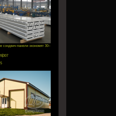
е сэндвич-панели экономят 30–
26
307
:
5