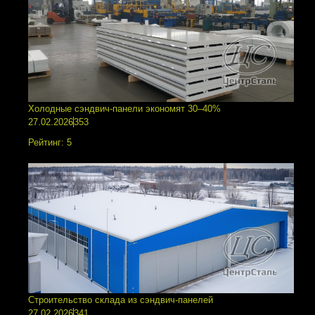
Холодные сэндвич-панели экономят 30–40%
27.02.2026
353
Рейтинг:
5
Строительство склада из сэндвич-панелей
27.02.2026
341