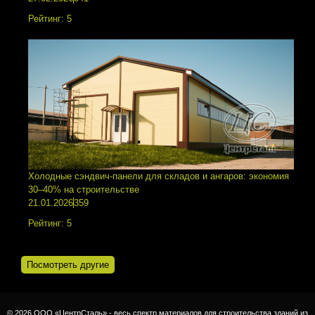
Рейтинг:
5
Холодные сэндвич-панели для складов и ангаров: экономия
30–40% на строительстве
21.01.2026
359
Рейтинг:
5
Посмотреть другие
© 2026 ООО «ЦентрСталь» - весь спектр материалов для строительства зданий из