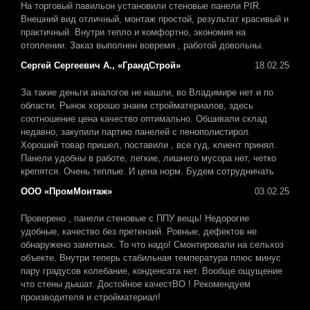
На торговый павильон установили стеновые панели PIR.
Внешний вид отличный, монтаж простой, результат красивый и
практичный. Внутри тепло и комфортно, экономия на
отоплении. Заказ выполнен вовремя , работой довольны.
Сергей Сергеевич А., «ГрандСтрой»
18.02.25
За такие деньги аналогов не нашли, во Владимире нет и по
области. Рынок хорошо знаем стройматериалов, здесь
соотношение цена качество оптимально. Обшивали склад
недавно, закупили партию панелей с пенополистирол.
Хороший товар пришел, поставили , все гуд, клиент принял.
Панели удобны в работе, легкие, лишнего мусора нет, четко
крепятся. Очень теплые. И цена норм. Будем сотрудничать
ООО «ПромМонтаж»
03.02.25
Проверено , панели стеновые с ППУ вещь! Недорогие
удобные, качество без претензий. Ровные, дефектов не
обнаружено заметных. То что надо! Смонтировали на сельхоз
объекте. Внутри теперь стабильная температура плюс минус
пару градусов колебание, конденсата нет. Вообще ощущение
что стены дышат. Достойное качестВО ! Рекомендуем
производителя и стройматериал!