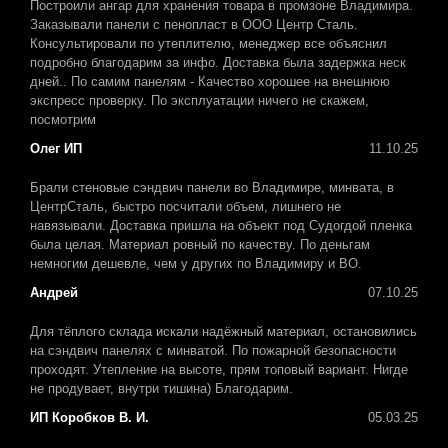
Построили ангар для хранения товара в промзоне Владимира.
Заказывали панели с пенопласт в ООО Центр Сталь.
Консультировали по утеплителю, менеджер все объяснил
подробно благодарим за инфо. Доставка была задержка неск
дней.. По самим панелям - Качество хорошее на внешнюю
экспресс проверку. По эксплуатации ничего не скажем,
посмотрим
Олег ИП
11.10.25
Брали стеновые сэндвич панели во Владимире, минвата, в
ЦентрСталь, быстро посчитали объем, лишнего не
навязывали. Доставка пришла на объект под Судогдой пленка
была целая. Материал ровный по качеству. По деньгам
немногим дешевле, чем у других по Владимиру и ВО.
Андрей
07.10.25
Для тёплого склада искали надёжный материал, остановились
на сэндвич панелях с минватой. По пожарной безопасности
проходят. Утепление на высоте, прям топовый вариант. Нигде
не продувает, внутри тишина) Благодарим.
ИП Коробков В. И.
05.03.25