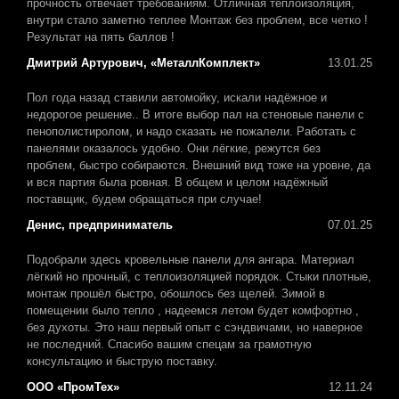
прочность отвечает требованиям. Отличная теплоизоляция,
внутри стало заметно теплее Монтаж без проблем, все четко !
Результат на пять баллов !
Дмитрий Артурович, «МеталлКомплект»
13.01.25
Пол года назад ставили автомойку, искали надёжное и
недорогое решение.. В итоге выбор пал на стеновые панели с
пенополистиролом, и надо сказать не пожалели. Работать с
панелями оказалось удобно. Они лёгкие, режутся без
проблем, быстро собираются. Внешний вид тоже на уровне, да
и вся партия была ровная. В общем и целом надёжный
поставщик, будем обращаться при случае!
Денис, предприниматель
07.01.25
Подобрали здесь кровельные панели для ангара. Материал
лёгкий но прочный, с теплоизоляцией порядок. Стыки плотные,
монтаж прошёл быстро, обошлось без щелей. Зимой в
помещении было тепло , надеемся летом будет комфортно ,
без духоты. Это наш первый опыт с сэндвичами, но наверное
не последний. Спасибо вашим спецам за грамотную
консультацию и быструю поставку.
ООО «ПромТех»
12.11.24