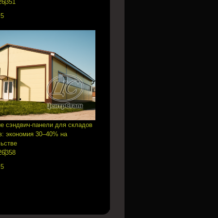
26
351
:
5
е сэндвич-панели для складов
в: экономия 30–40% на
льстве
26
358
:
5