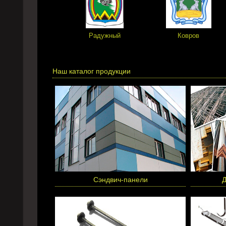
Радужный
Ковров
Наш каталог продукции
Сэндвич-панели
Д