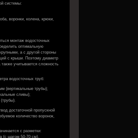
ой системы:
а, воронки, колена, крюки,
яться монтаж водосточных
пределить оптимальную
рупными, а с другой стороны
щей с крыши. Поэтому диаметр
а также учитывается сложность
тра водосточных труб:
мм (вертикальные трубы);
икальные сливы);
(трубы).
твод достаточной пропускной
ебуемое количество воронок,
ачинается с разметки:
 (с шагом 50-70 см).