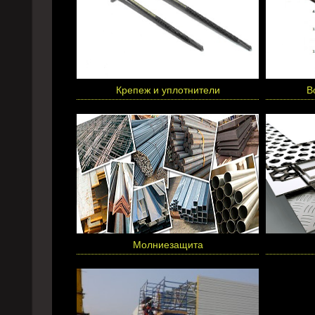
Крепеж и уплотнители
В
Молниезащита