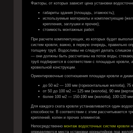
Факторы, от которых зависит цена установки водосточн
габариты здания (площадь, этажность);
используемые материалы и комплектующие (желоб
крепления, заглушки и прочее);
стоимость монтажных работ.
При расчете комплектующих, из которых будет выполн
систем кровли, важно, в первую очередь, правильно о
толщину труб. Водосливы не следует делать слишком к
— они должны быть рассчитаны на поток воды, стекаю
труб подбирается в соответствии с площадью кровли, 
кровельной конструкции.
Ориентировочные соотношения площади кровли и диаме
до 50 м2 — 100 мм (горизонтальные желоба), 75 
от 50 до 100 м2 — 125 мм (желоба), 90 мм (верт
более 100 м2 — 150-190 мм (желоба), 100-120 мм 
Для каждого ската кровли устанавливается один водоо
способности. В соответствии с этим рассчитывается тр
креплений, колен и прочих элементов.
Непосредственно
монтаж водосточных систем кровли
н
определяются места установки кронштейнов под желоба