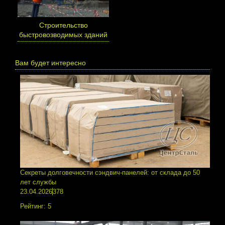
Cтроительство
быстровозводимых зданий
Вам будет интересно
Секреты долговечности сэндвич-панелей: от склада до 50
лет службы
23.04.2026
378
Рейтинг:
5