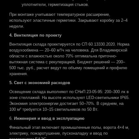
уплотнители, герметизация стыков.
При монтаже учитывают температурное расширение,
используют эластичные герметики. Закрывают коробку за 2–4
недели.
4. Вентиляция
по проекту
Вентиляция склада проектируется по СП 60.13330.2020. Норма
воздухообмена — 20–60 м³/ч на человека. Для Владимирской
области с влажностью около 70% оптимальна приточно-
вытяжная система с рекуперацией. Бюджет решений — 200–
500 тыс. руб., расчет ведут по объему помещений и профилю
хранения.
5. Свет
с экономией расходов
Освещение склада выполняют по СНиП 23-05-95: 200–300 лк в
зоне стеллажей. На высоте используют LED-светильники IP65.
Экономия электроэнергии достигает 50–70%. В среднем, на
100 м² требуется 10–15 светильников по 50 Вт.
6.
Инженерия и ввод в эксплуатацию
Финальный этап включает промышленные полы, ворота 4×4 м,
электрику, пожаротушение, пусконаладку и ввод по