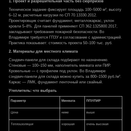
1. Проект и разрешительная часть без сюрпризов
Техническое задание фиксирует площадь 100–5000 м², высоту
6–12 м, расчетные нагрузки по СП 70.13330.2012.
Проектировщик считает фундамент, металлокаркас, уклон
кровли 5–8%. Для панелей применяют СП 362.1325800.2017,
закладывают требования пожарной безопасности. Во
Владимире требуется ГПЗУ и согласование с администрацией.
Практика показывает: стоимость проекта 50–100 тыс. руб.
2. Материалы
для местного климата
Сэндвич-панели для склада подбирают по назначению.
Стеновые — 100–150 мм, наполнитель минвата или ПИР.
Кровельные — с профилем под уклон. Во Владимире
сэндвич-панели для склада можно купить за 800–1500 руб./м².
Каркас — ЛМК, фундамент ленточный или свайный.
Утеплитель: что выбрать
Параметр
Минвата
ППУ/ПИР
Цена
ниже
выше
Теплоизоляция
хорошая
очень высокая