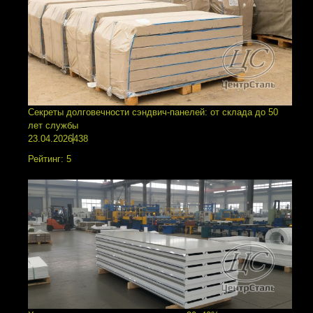
Секреты долговечности сэндвич-панелей: от склада до 50
лет службы
23.04.2026
438
Рейтинг:
5