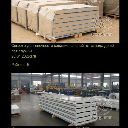
Секреты долговечности сэндвич-панелей: от склада до 50
лет службы
23.04.2026
378
Рейтинг:
5