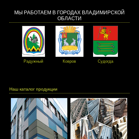
МЫ РАБОТАЕМ В ГОРОДАХ ВЛАДИМИРСКОЙ
ОБЛАСТИ
Радужный
Ковров
Судогда
Пе
Наш каталог продукции