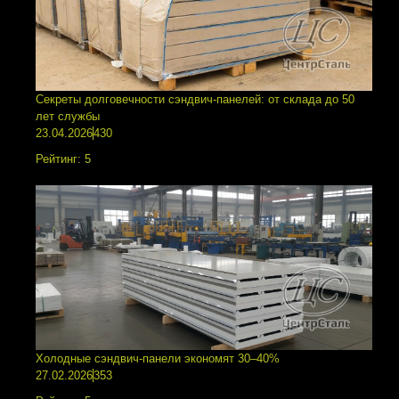
Секреты долговечности сэндвич-панелей: от склада до 50
лет службы
23.04.2026
430
Рейтинг:
5
Холодные сэндвич-панели экономят 30–40%
27.02.2026
353